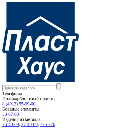
Телефоны
Поликарбонатный пластик
8 (4012) 55-99-00
Кованые элементы
33-67-03
Изделия из металла
76-40-09
,
37-40-09
,
775-776