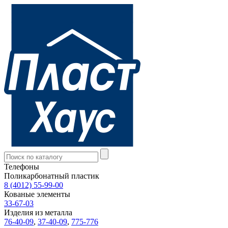
Телефоны
Поликарбонатный пластик
8 (4012) 55-99-00
Кованые элементы
33-67-03
Изделия из металла
76-40-09
,
37-40-09
,
775-776