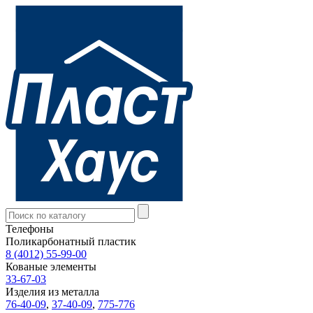
Телефоны
Поликарбонатный пластик
8 (4012) 55-99-00
Кованые элементы
33-67-03
Изделия из металла
76-40-09
,
37-40-09
,
775-776