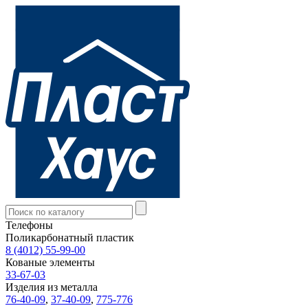
Телефоны
Поликарбонатный пластик
8 (4012) 55-99-00
Кованые элементы
33-67-03
Изделия из металла
76-40-09
,
37-40-09
,
775-776